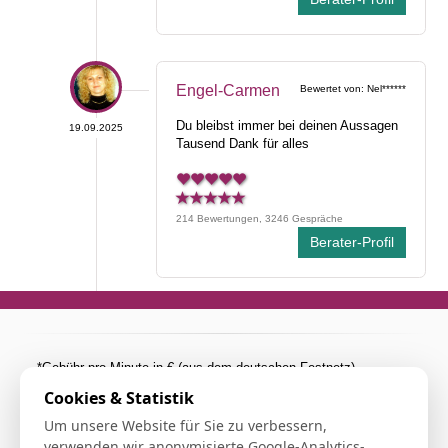
Engel-Carmen
Bewertet von: Nel******
Du bleibst immer bei deinen Aussagen
19.09.2025
Tausend Dank für alles
214 Bewertungen, 3246 Gespräche
Berater-Profil
*Gebühr pro Minute in € (aus dem deutschen Festnetz).
Mobilfunkpreise abweichend (0,27 €/min. mehr bei
Cookies & Statistik
Telefonberatung). Alle Preise inkl. 19%MwSt.
Um unsere Website für Sie zu verbessern,
**Die Beratung über die Verbindung einer 0900er Rufummer ist
verwenden wir anonymisierte Google-Analytics-