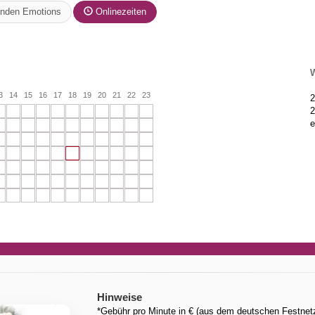
nden Emotions
Onlinezeiten
W
3
14
15
16
17
18
19
20
21
22
23
2
2
e
Hinweise
*Gebühr pro Minute in € (aus dem deutschen Festnetz