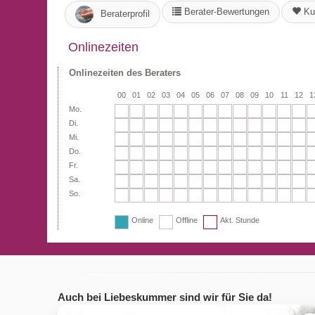
Berater-Bewertungen
Ku
Beraterprofil
Onlinezeiten
Onlinezeiten des Beraters
00
01
02
03
04
05
06
07
08
09
10
11
12
1
Mo.
Di.
Mi.
Do.
Fr.
Sa.
So.
Online
Offline
Akt. Stunde
Auch bei Liebeskummer sind wir für Sie da!