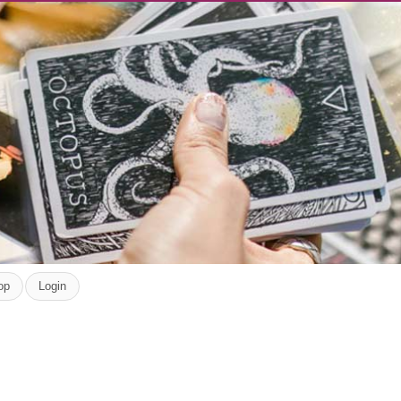
op
Login