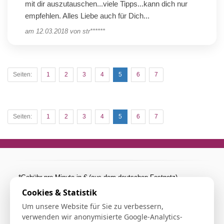
mit dir auszutauschen...viele Tipps...kann dich nur
empfehlen. Alles Liebe auch für Dich...
am
12.03.2018
von
str******
Seiten:
1
2
3
4
5
6
7
Seiten:
1
2
3
4
5
6
7
*Gebühr pro Minute in € (aus dem deutschen Festnetz).
Mobilfunkpreise abweichend (0,27 €/min. mehr bei
Cookies & Statistik
Telefonberatung). Alle Preise inkl. 19%MwSt.
Um unsere Website für Sie zu verbessern,
**Die Beratung über die Verbindung einer 0900er Rufummer ist
verwenden wir anonymisierte Google-Analytics-
kostenpflichtig (1.99€/min aus allen dt. Netzen).