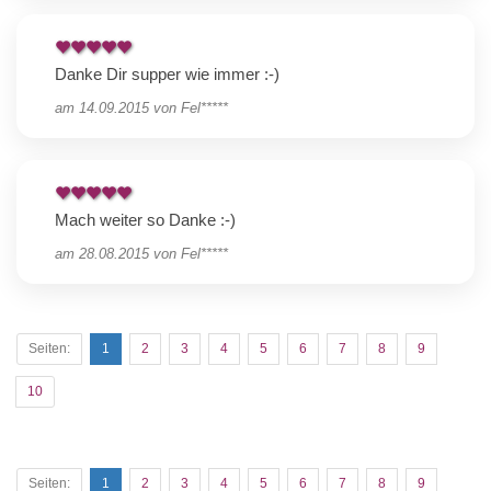
Danke Dir supper wie immer :-)
am
14.09.2015
von
Fel*****
Mach weiter so Danke :-)
am
28.08.2015
von
Fel*****
Seiten:
1
2
3
4
5
6
7
8
9
10
Seiten:
1
2
3
4
5
6
7
8
9