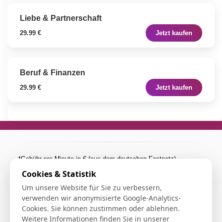
Liebe & Partnerschaft
29.99 €
Jetzt kaufen
Beruf & Finanzen
29.99 €
Jetzt kaufen
*Gebühr pro Minute in € (aus dem deutschen Festnetz).
Mobilfunkpreise abweichend (0,27 €/min. mehr bei
Cookies & Statistik
Telefonberatung). Alle Preise inkl. 19%MwSt.
Um unsere Website für Sie zu verbessern,
**Die Beratung über die Verbindung einer 0900er Rufummer ist
verwenden wir anonymisierte Google-Analytics-
kostenpflichtig (1.99€/min aus allen dt. Netzen).
Cookies. Sie können zustimmen oder ablehnen.
Weitere Informationen finden Sie in unserer
***Einmalig und nur für Neukunden. Bezogen auf das erste