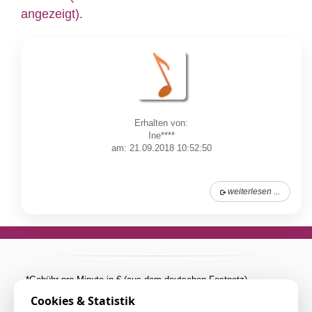
angezeigt).
Erhalten von:
Ine****
am: 21.09.2018 10:52:50
weiterlesen ...
*Gebühr pro Minute in € (aus dem deutschen Festnetz).
Mobilfunkpreise abweichend (0,27 €/min. mehr bei
Cookies & Statistik
Telefonberatung). Alle Preise inkl. 19%MwSt.