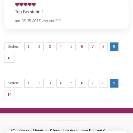
Top Beraterin!!
am
28.05.2017
von
clo*****
Seiten:
1
2
3
4
5
6
7
8
9
10
Seiten:
1
2
3
4
5
6
7
8
9
10
*Gebühr pro Minute in € (aus dem deutschen Festnetz).